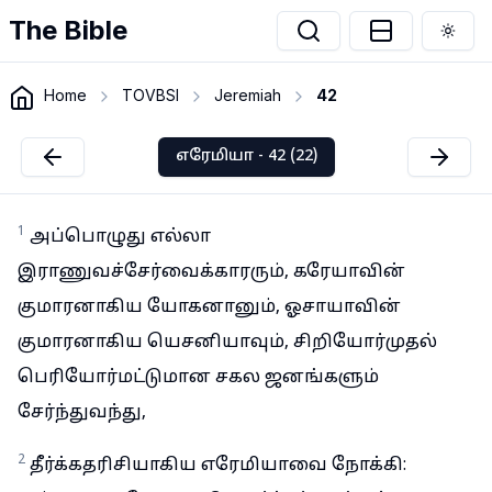
The Bible
Togg
Home
TOVBSI
Jeremiah
42
எரேமியா - 42 (22)
1
அப்பொழுது எல்லா
இராணுவச்சேர்வைக்காரரும், கரேயாவின்
குமாரனாகிய யோகனானும், ஓசாயாவின்
குமாரனாகிய யெசனியாவும், சிறியோர்முதல்
பெரியோர்மட்டுமான சகல ஜனங்களும்
சேர்ந்துவந்து,
2
தீர்க்கதரிசியாகிய எரேமியாவை நோக்கி: