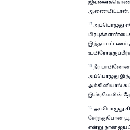
ஜீவனைக்கொண்டு
ஆணையிட்டான்.
17
அப்பொழுது எர
பிரபுக்களண்டைக்
இந்தப் பட்டணம் 
உயிரோடிருப்பீர்க
18
நீர் பாபிலோன் 
அப்பொழுது இந்த
அக்கினியால் சுட
இஸ்ரவேலின் தே
19
அப்பொழுது சி
சேர்ந்துபோன ய
என்று நான் ஐயப