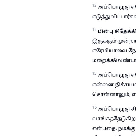
13
அப்பொழுது எர
எடுத்துவிட்டார்
14
பின்பு சிதேக்
இருக்கும் மூன்
எரேமியாவை நோக்க
மறைக்கவேண்டாம
15
அப்பொழுது எர
என்னை நிச்சய
சொன்னாலும், என
16
அப்பொழுது ச
வாங்கத்தேடுகிற
என்பதை, நமக்க