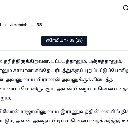
I
Jeremiah
38
எரேமியா - 38 (28)
 தரித்திருக்கிறவன், பட்டயத்தாலும், பஞ்சத்தாலும்,
் சாவான்; கல்தேயரிடத்துக்குப் புறப்பட்டுப்ப
ன்; அவனுடைய பிராணன் அவனுக்குக் கிடைத்த
ைப் போலிருக்கும்; அவன் பிழைப்பானென்பதைக் க
றும்,
ாபிலோன் ராஜாவினுடைய இராணுவத்தின் கையில் நி
்படும்; அவன் அதைப் பிடிப்பானென்பதைக் கர்த்தர் உ