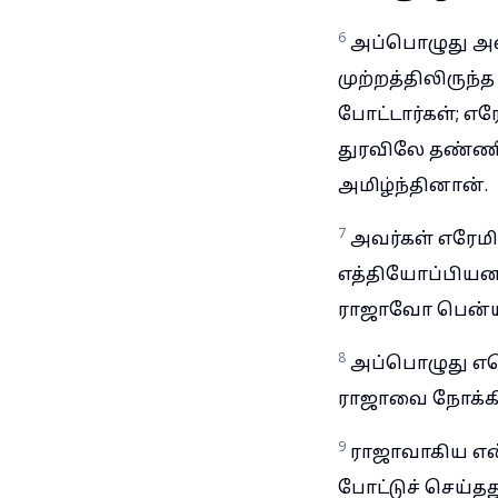
6
அப்பொழுது அவ
முற்றத்திலிரு
போட்டார்கள்; எ
துரவிலே தண்ணீ
அமிழ்ந்தினான்.
7
அவர்கள் எரேம
எத்தியோப்பியனா
ராஜாவோ பென்யமீ
8
அப்பொழுது எபெ
ராஜாவை நோக்கி
9
ராஜாவாகிய என்
போட்டுச் செய்த