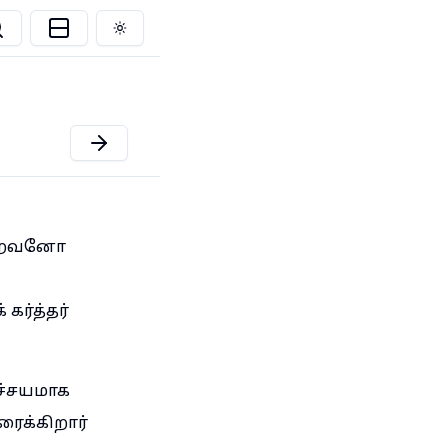
Toggle theme
ோகிறவனோ
ர்த்தர்
ச்சயமாக
ரைக்கிறார்