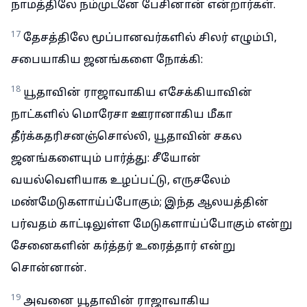
நாமத்திலே நம்முடனே பேசினான் என்றார்கள்.
17
தேசத்திலே மூப்பானவர்களில் சிலர் எழும்பி,
சபையாகிய ஜனங்களை நோக்கி:
18
யூதாவின் ராஜாவாகிய எசேக்கியாவின்
நாட்களில் மொரேசா ஊரானாகிய மீகா
தீர்க்கதரிசனஞ்சொல்லி, யூதாவின் சகல
ஜனங்களையும் பார்த்து: சீயோன்
வயல்வெளியாக உழப்பட்டு, எருசலேம்
மண்மேடுகளாய்ப்போகும்; இந்த ஆலயத்தின்
பர்வதம் காட்டிலுள்ள மேடுகளாய்ப்போகும் என்று
சேனைகளின் கர்த்தர் உரைத்தார் என்று
சொன்னான்.
19
அவனை யூதாவின் ராஜாவாகிய