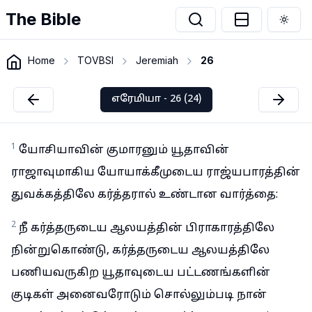
The Bible
Togg
Home
TOVBSI
Jeremiah
26
எரேமியா - 26 (24)
1
யோசியாவின் குமாரனும் யூதாவின்
ராஜாவுமாகிய யோயாக்கீமுடைய ராஜ்யபாரத்தின்
துவக்கத்திலே கர்த்தரால் உண்டான வார்த்தை:
2
நீ கர்த்தருடைய ஆலயத்தின் பிராகாரத்திலே
நின்றுகொண்டு, கர்த்தருடைய ஆலயத்திலே
பணியவருகிற யூதாவுடைய பட்டணங்களின்
குடிகள் அனைவரோடும் சொல்லும்படி நான்