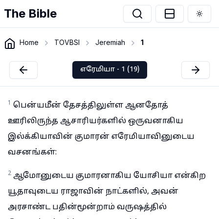
The Bible
Togg
Home
TOVBSI
Jeremiah
1
எரேமியா - 1 (19)
1
பென்யமீன் தேசத்திலுள்ள ஆனதோத்
ஊரிலிருந்த ஆசாரியர்களில் ஒருவனாகிய
இல்க்கியாவின் குமாரன் எரேமியாவினுடைய
வசனங்கள்:
2
ஆமோனுடைய குமாரனாகிய யோசியா என்கிற
யூதாவுடைய ராஜாவின் நாட்களில், அவன்
அரசாண்ட பதின்மூன்றாம் வருஷத்தில்