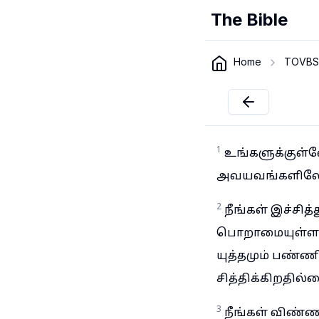
The Bible
Home
TOVBS
1
உங்களுக்குள்ள
அவயவங்களிலே 
2
நீங்கள் இச்சித
பொறாமையுள்ளவர்
யுத்தமும் பண்ண
சித்திக்கிறதில்
3
நீங்கள் விண்