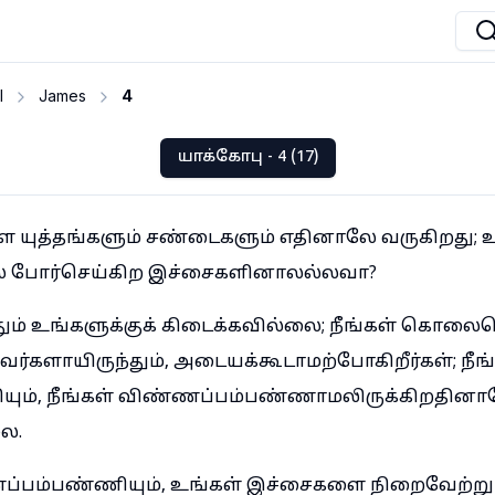
I
James
4
யாக்கோபு - 4 (17)
ே யுத்தங்களும் சண்டைகளும் எதினாலே வருகிறது; 
போர்செய்கிற இச்சைகளினாலல்லவா?
்தும் உங்களுக்குக் கிடைக்கவில்லை; நீங்கள் கொலைச
களாயிருந்தும், அடையக்கூடாமற்போகிறீர்கள்; நீங
ியும், நீங்கள் விண்ணப்பம்பண்ணாமலிருக்கிறதினால
லை.
ணப்பம்பண்ணியும், உங்கள் இச்சைகளை நிறைவேற்றும