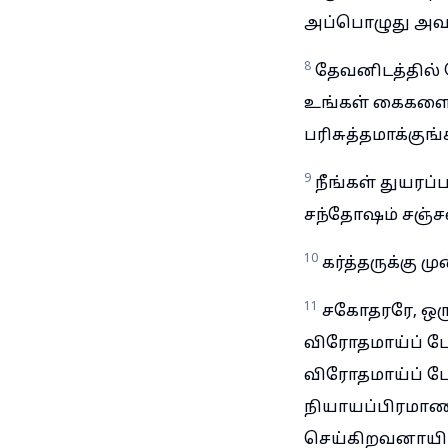
அப்பொழுது அவன
8
தேவனிடத்தில் 
உங்கள் கைகளைச்
பரிசுத்தமாக்குங்
9
நீங்கள் துயரப்ப
சந்தோஷம் சஞ்ச
10
கர்த்தருக்கு 
11
சகோதரரே, ஒரு
விரோதமாய்ப் பே
விரோதமாய்ப் பே
நியாயப்பிரமாணத
செய்கிறவனாயிரா