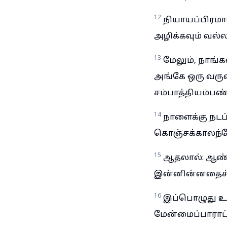
12
நியாயப்பிரமா
அழிக்கவும் வல்ல
13
மேலும், நாங்
அங்கே ஒரு வருஷ
சம்பாத்தியம்ப
14
நாளைக்கு நடப்
கொஞ்சக்காலந்த
15
ஆதலால்: ஆண்ட
இன்னின்னதைச் 
16
இப்பொழுது உங்
மேன்மைப்பாராட்