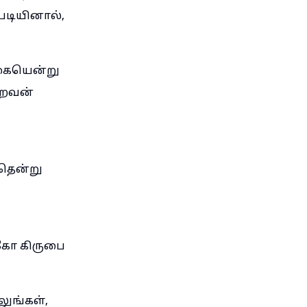
டியினால்,
பகையென்று
ிறவன்
தென்று
்கோ கிருபை
்லுங்கள்,