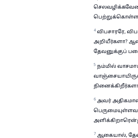
செலவழிக்கவேண்
பெற்றுக்கொள்ளாம
4
விபசாரரே, வி
அறியீர்களா? ஆக
தேவனுக்குப் ப
5
நம்மில் வாசமா
வாஞ்சையாயிருக
நினைக்கிறீர்கள
6
அவர் அதிகமான
பெருமையுள்ளவர்க
அளிக்கிறாரென்ற
7
ஆகையால், தேவனுக