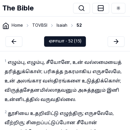
The Bible
Togg
Home
TOVBSI
Isaiah
52
ஏசாயா - 52 (15)
1
எழும்பு, எழும்பு, சீயோனே, உன் வல்லமையைத்
தரித்துக்கொள்; பரிசுத்த நகரமாகிய எருசலேமே,
உன் அலங்கார வஸ்திரங்களை உடுத்திக்கொள்;
விருத்தசேதனமில்லாதவனும் அசுத்தனும் இனி
உன்னிடத்தில் வருவதில்லை.
2
தூசியை உதறிவிட்டு எழுந்திரு; எருசலேமே,
வீற்றிரு; சிறைப்பட்டுப்போன சீயோன்