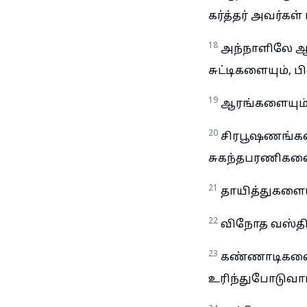
கர்த்தர் அவர்கள
18
அந்நாளிலே ஆ
சுட்டிகளையும், ப
19
ஆரங்களையும்
20
சிரபூஷணங்களை
சுகந்தபரணிகளை
21
தாயித்துகளையு
22
விநோத வஸ்திர
23
கண்ணாடிகளையு
உரிந்துபோடுவார