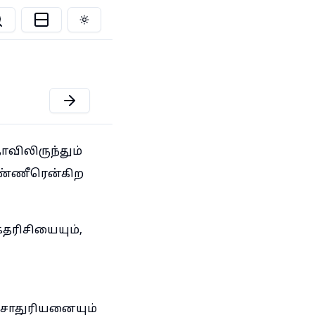
Toggle theme
விலிருந்தும்
ண்ணீரென்கிற
கதரிசியையும்,
சாதுரியனையும்