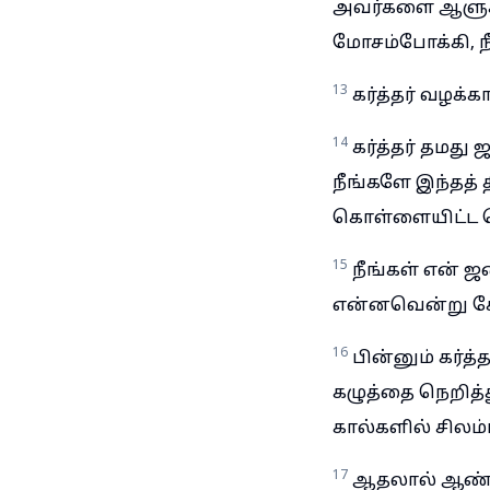
அவர்களை ஆளுகி
மோசம்போக்கி, ந
13
கர்த்தர் வழக்க
14
கர்த்தர் தமது 
நீங்களே இந்தத் 
கொள்ளையிட்ட பொ
15
நீங்கள் என் 
என்னவென்று சே
16
பின்னும் கர்த
கழுத்தை நெறித்து
கால்களில் சிலம்ப
17
ஆதலால் ஆண்ட