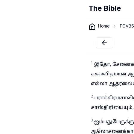
The Bible
Home
TOVBS
1
இதோ, சேனைகளின
சகலவிதமான ஆத
எல்லா ஆதரவையு
2
பராக்கிரமசாலிய
சாஸ்திரியையும்,
3
ஐம்பதுபேருக்
ஆலோசனைக்காரனை