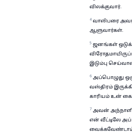
விலக்குவார்.
4
வாலிபரை அவர்
ஆளுவார்கள்.
5
ஜனங்கள் ஒடுக்
விரோதமாயிருப்பா
இடும்பு செய்வான
6
அப்பொழுது ஒரு
வஸ்திரம் இருக்க
காரியம் உன் கை
7
அவன் அந்நாளில
என் வீட்டிலே 
வைக்கவேண்டாம்