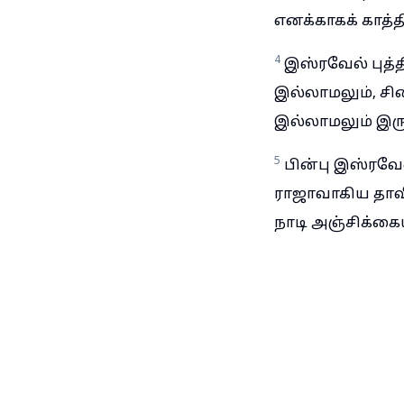
எனக்காகக் காத்த
4
இஸ்ரவேல் புத்
இல்லாமலும், சி
இல்லாமலும் இருப
5
பின்பு இஸ்ரவேல
ராஜாவாகிய தாவீ
நாடி அஞ்சிக்கை