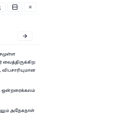
Toggle theme
ரசமுள்ள
ர் வைத்திருக்கிற
ம், விபசாரியுமான
, ஒன்றரைக்கலம்
லும் அநேகநாள்