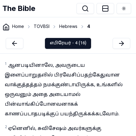
The Bible
Togg
Home
TOVBSI
Hebrews
4
எபிரேயர் - 4 (16)
1
ஆனபடியினாலே, அவருடைய
இளைப்பாறுதலில் பிரவேசிப்பதற்கேதுவான
வாக்குத்தத்தம் நமக்குண்டாயிருக்க, உங்களில்
ஒருவனும் அதை அடையாமல்
பின்வாங்கிப்போனவனாகக்
காணப்படாதபடிக்குப் பயந்திருக்கக்கடவோம்.
2
ஏனெனில், சுவிசேஷம் அவர்களுக்கு