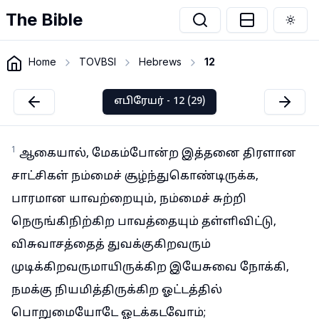
The Bible
Togg
Home
TOVBSI
Hebrews
12
எபிரேயர் - 12 (29)
1
ஆகையால், மேகம்போன்ற இத்தனை திரளான
சாட்சிகள் நம்மைச் சூழ்ந்துகொண்டிருக்க,
பாரமான யாவற்றையும், நம்மைச் சுற்றி
நெருங்கிநிற்கிற பாவத்தையும் தள்ளிவிட்டு,
விசுவாசத்தைத் துவக்குகிறவரும்
முடிக்கிறவருமாயிருக்கிற இயேசுவை நோக்கி,
நமக்கு நியமித்திருக்கிற ஓட்டத்தில்
பொறுமையோடே ஓடக்கடவோம்;