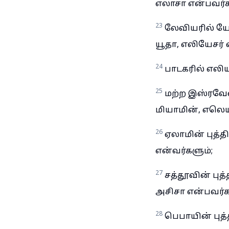
எலாசா என்பவர்க
23
லேவியரில் யோ
யூதா, எலியேசர் 
24
பாடகரில் எலிய
25
மற்ற இஸ்ரவேலர
மியாமின், எலெய
26
ஏலாமின் புத்த
என்வர்களும்;
27
சத்தூவின் புத
அசிசா என்பவர்க
28
பெபாயின் புத