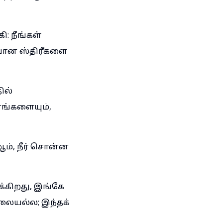
: நீங்கள்
யான ஸ்திரீகளை
ில்
னங்களையும்,
ம், நீர் சொன்ன
க்கிறது, இங்கே
லையல்ல; இந்தக்