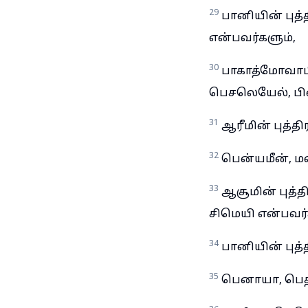
29
பானியின் புத்
என்பவர்களும்,
30
பாகாத்மோவாபி
பெசலெயேல், பி
31
ஆரீமின் புத்த
32
பென்யமீன், மல
33
ஆசூமின் புத்த
சிமெயி என்பவர்
34
பானியின் புத்
35
பெனாயா, பெத