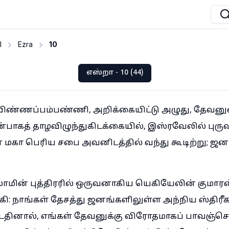
I
Ezra
10
எஸ்றா - 10 (44)
 விண்ணப்பம்பண்ணி, அறிக்கையிட்டு அழுது, தேவன
்பாகத் தாழவிழுந்துகிடக்கையில், இஸ்ரவேலில் புருஷ
கா பெரிய சபை அவனிடத்தில் வந்து கூடிற்று; ஜனங
ாமின் புத்திரரில் ஒருவனாகிய யெகியேலின் குமார
: நாங்கள் தேசத்து ஜனங்களிலுள்ள அந்நிய ஸ்திரீ
டதினால், எங்கள் தேவனுக்கு விரோதமாகப் பாவஞ்செ