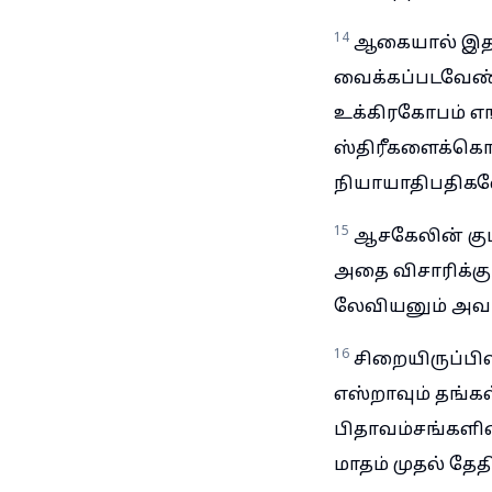
14
ஆகையால் இதற்க
வைக்கப்படவேண்ட
உக்கிரகோபம் எங
ஸ்திரீகளைக்கொ
நியாயாதிபதிகளோ
15
ஆசகேலின் குமா
அதை விசாரிக்கும
லேவியனும் அவர்
16
சிறையிருப்பில
எஸ்றாவும் தங்க
பிதாவம்சங்களின
மாதம் முதல் தேதி