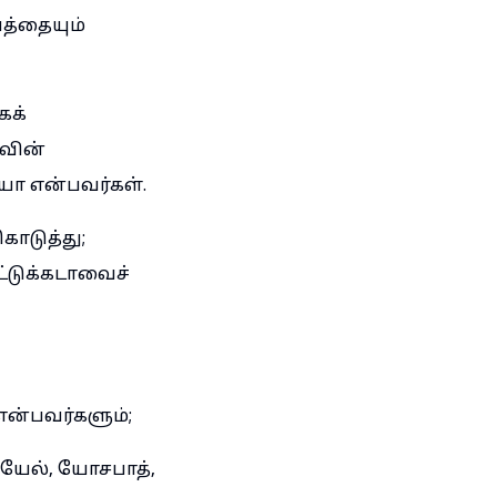
த்தையும்
கக்
வின்
யா என்பவர்கள்.
ொடுத்து;
்டுக்கடாவைச்
என்பவர்களும்;
யேல், யோசபாத்,