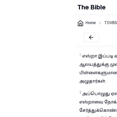
The Bible
Home
TOVBS
1
எஸ்றா இப்படி
ஆலயத்துக்கு முன
பிள்ளைகளுமான ம
அழுதார்கள்.
2
அப்பொழுது ஏல
எஸ்றாவை நோக்கி
சேர்த்துக்கொண்