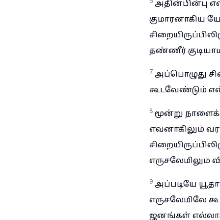
6
அதின்பின்பு எ
குமாரனாகிய யோ
சிறையிருப்பிலிர
தண்ணீர் குடியாம
7
அப்பொழுது சிற
கூடவேண்டும் என்
8
மூன்று நாளைக
எவனாகிலும் வர
சிறையிருப்பிலிர
எருசலேமிலும் வ
9
அப்படியே யூதா
எருசலேமிலே கூட
ஜனங்கள் எல்லா