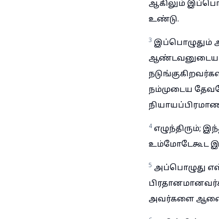
ஆகிலும் இப்பொழ
உண்டு.
3
இப்பொழுதும் அந
ஆண்டவனுடைய ஆ
நடுங்குகிறவர்
நம்முடைய தேவ
நியாயப்பிரமாண
4
எழுந்திரும்; இ
உம்மோடேகூட இரு
5
அப்பொழுது எஸ்
பிரதானமானவர்கள
அவர்களை ஆணைய