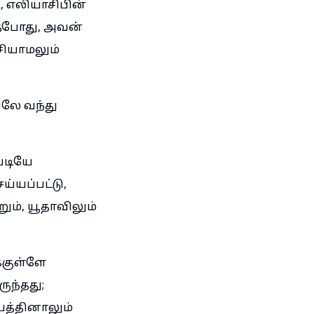
, எலியாசிபின்
தபோது, அவன்
ுசியாமலும்
ிலே வந்து
படியே
யப்பட்டு,
ும், யூதாவிலும்
்குள்ளே
ுந்தது;
யத்தினாலும்