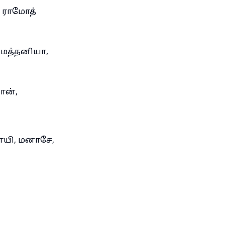
, ராமோத்
 மத்தனியா,
ோன்,
மாயி, மனாசே,