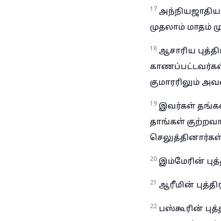
17
அந்நியஜாதிய
முதலாம் மாதம் மு
18
ஆசாரிய புத்
காணப்பட்டவர்க
குமாரரிலும் அவ
19
இவர்கள் தங்க
தாங்கள் குற்ற
செலுத்தினார்கள்
20
இம்மேரின் புத
21
ஆரீமின் புத்த
22
பஸ்கூரின் பு