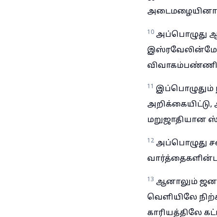
அடைமழையினாலும
10
அப்பொழுது ஆச
இஸ்ரவேலின்மேல
விவாகம்பண்ணின
11
இப்பொழுதும் ந
அறிக்கையிட்டு,
மறுஜாதியான ஸ்த
12
அப்பொழுது சப
வார்த்தைகளின்
13
ஆனாலும் ஜனங்
வெளியிலே நிற்
காரியத்திலே கட