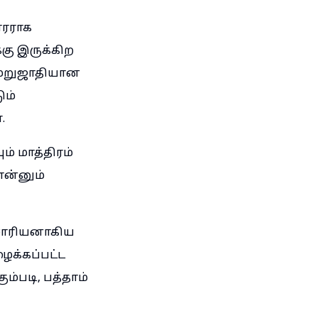
ாரராக
கு இருக்கிற
் மறுஜாதியான
ும்
.
் மாத்திரம்
என்னும்
ஆசாரியனாகிய
ைக்கப்பட்ட
்படி, பத்தாம்