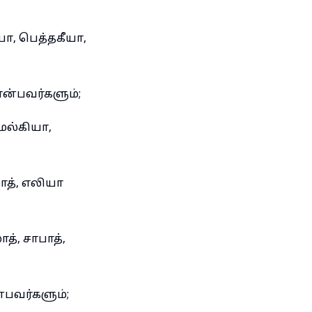
ா, பெத்தகீயா,
என்பவர்களும்;
மல்கியா,
ோத், எலியா
், சாபாத்,
பவர்களும்;