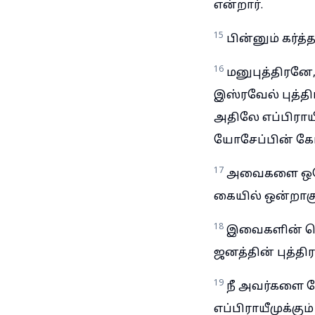
என்றார்.
15
பின்னும் கர்த
16
மனுபுத்திரனே,
இஸ்ரவேல் புத்தி
அதிலே எப்பிராய
யோசேப்பின் கோ
17
அவைகளை ஒரே
கையில் ஒன்றாகு
18
இவைகளின் பொ
ஜனத்தின் புத்திர
19
நீ அவர்களை ந
எப்பிராயீமுக்கு