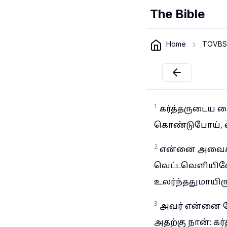
The Bible
Home
TOVBS
1
கர்த்தருடைய க
கொண்டுபோய், எலு
2
என்னை அவைகளி
வெட்டவெளியிலே 
உலர்ந்ததுமாயிரு
3
அவர் என்னை நோ
அதற்கு நான்: க