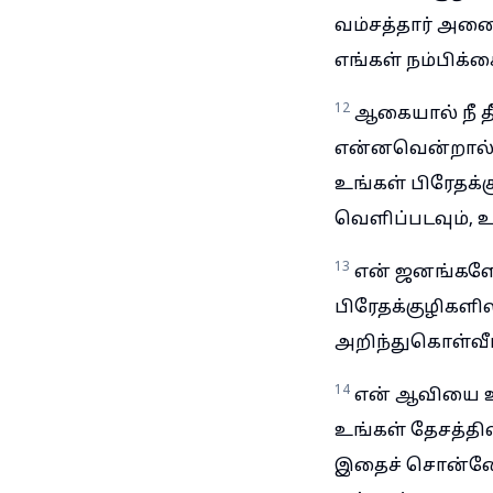
வம்சத்தார் அனை
எங்கள் நம்பிக்
12
ஆகையால் நீ த
என்னவென்றால்: 
உங்கள் பிரேதக்
வெளிப்படவும், 
13
என் ஜனங்களே,
பிரேதக்குழிகளில
அறிந்துகொள்வீர
14
என் ஆவியை உங
உங்கள் தேசத்தில
இதைச் சொன்னேன்