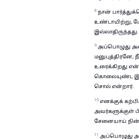
8
நான் பார்த்து
உண்டாயிற்று, ம
இல்லாதிருந்தது.
9
அப்பொழுது அவர
மனுபுத்திரனே, ந
உரைக்கிறது என்
கொலையுண்ட இவர்
சொல் என்றார்.
10
எனக்குக் கற்ப
அவர்களுக்குள் 
சேனையாய் நின்ற
11
அப்பொழுது அவ