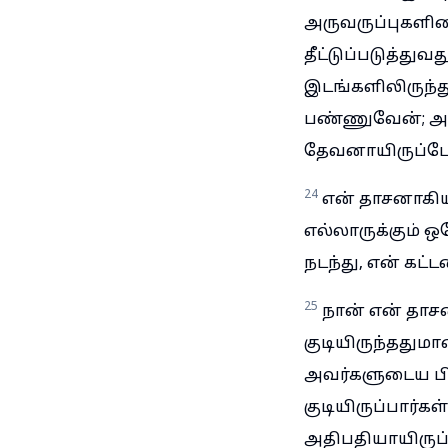
அருவருப்புகளி
தீட்டுப்படுத்து
இடங்களிலிருந்து
பண்ணுவேன்; அப்
தேவனாயிருப்பே
24
என் தாசனாகிய
எல்லாருக்கும் ஒ
நடந்து, என் க
25
நான் என் தாசன
குடியிருந்ததுமா
அவர்களுடைய பி
குடியிருப்பார்க
அதிபதியாயிருப்ப