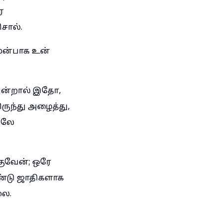
ே
சொல்.
ுன்பாக உன்
ென்றால் இதோ,
ருந்து அழைத்து,
திலே
ுவேன்; ஒரே
ரண்டு ஜாதிகளாக
லை.