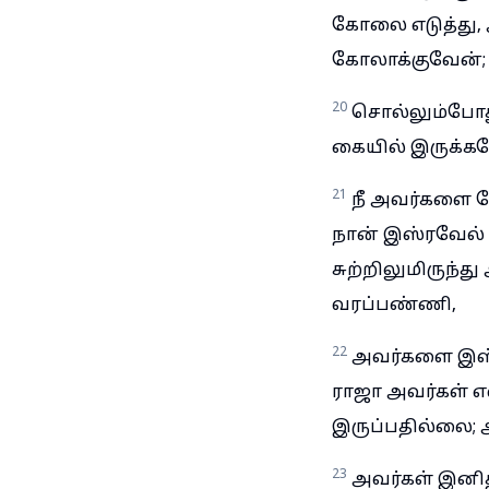
கோலை எடுத்து
கோலாக்குவேன்; 
20
சொல்லும்போது
கையில் இருக்கவ
21
நீ அவர்களை ந
நான் இஸ்ரவேல் 
சுற்றிலுமிருந்த
வரப்பண்ணி,
22
அவர்களை இஸ்
ராஜா அவர்கள் எ
இருப்பதில்லை; 
23
அவர்கள் இனித