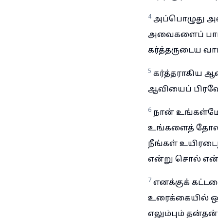
4
அப்பொழுது அவர்
அவைகளைப் பார்
கர்த்தருடைய வா
5
கர்த்தராகிய ஆ
ஆவியைப் பிரவே
6
நான் உங்கள்மேல
உங்களைத் தோலி
நீங்கள் உயிரடைந
என்று சொல் என்
7
எனக்குக் கட்டள
உரைக்கையில் ஒ
எலும்பும் தன்த