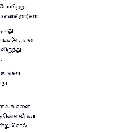
ுபோயிற்று;
 என்கிறார்கள்.
டியது
னங்களே, நான்
லிருந்து
.
 உங்கள்
்று
நான் உங்களை
துகொள்வீர்கள்;
என்று சொல்