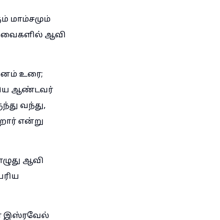
் மாம்சமும்
் அவைகளில் ஆவி
சனம் உரை;
ாகிய ஆண்டவர்
்து வந்து,
ார் என்று
பொழுது ஆவி
பெரிய
் இஸ்ரவேல்