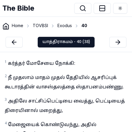
The Bible
Togg
Home
TOVBSI
Exodus
40
யாத்திராகமம் - 40 (38)
1
கர்த்தர் மோசேயை நோக்கி:
2
நீ முதலாம் மாதம் முதல் தேதியில் ஆசரிப்புக்
கூடாரத்தின் வாசஸ்தலத்தை ஸ்தாபனம்பண்ணு.
3
அதிலே சாட்சிப்பெட்டியை வைத்து, பெட்டியைத்
திரையினால் மறைத்து,
4
மேஜையைக் கொண்டுவந்து, அதில்