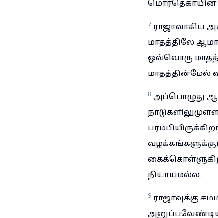
மொர்தெகாயின் 
7
ராஜாவாகிய அக
மாதத்திலே ஆமானு
ஒவ்வொரு மாதத்த
மாதத்தின்மேல் வ
8
அப்பொழுது ஆம
நாடுகளிலுமுள்
பரம்பியிருக்க
வழக்கங்களுக்கு
கைக்கொள்ளுகிறத
நியாயமல்ல.
9
ராஜாவுக்கு ச
அனுப்பவேண்டிய