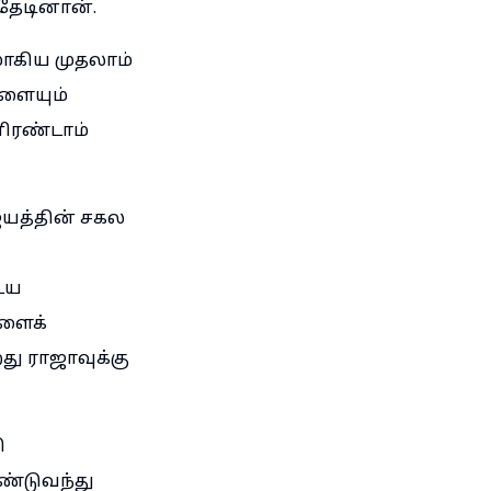
தேடினான்.
ாகிய முதலாம்
ாளையும்
னிரண்டாம்
யத்தின் சகல
ைய
களைக்
ு ராஜாவுக்கு
ி
்டுவந்து