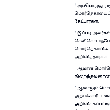
3
அப்பொழுது ரா
மொர்தெகாயைப் ப
கேட்டார்கள்.
4
இப்படி அவர்கள
செவிகொடாதபோது,
மொர்தெகாயின் ச
அறிவித்தார்கள்.
5
ஆமான் மொர்தெ
நிறைந்தவனானா
6
ஆனாலும் மொர்
அற்பக்காரியமா
அறிவிக்கப்பட்ட