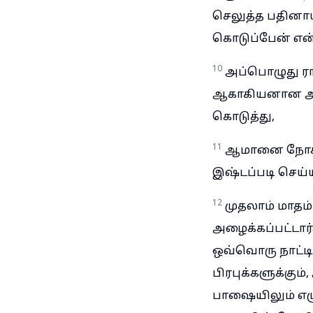
செலுத்த பதினாய
கொடுப்பேன் என
10
அப்பொழுது ரா
ஆகாகியனான அம்ம
கொடுத்து,
11
ஆமானை நோக்கி
இஷ்டப்படி செய்
12
முதலாம் மாதம்
அழைக்கப்பட்டார்
ஒவ்வொரு நாட்டி
பிரபுக்களுக்கும்
பாஷையிலும் எழு