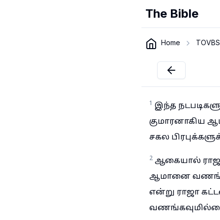
The Bible
Home
TOVBS
1
இந்த நடபடிகளு
குமாரனாகிய ஆம
சகல பிரபுக்கள
2
ஆகையால் ராஜா
ஆமானை வணங்கி ந
என்று ராஜா கட
வணங்கவுமில்லை