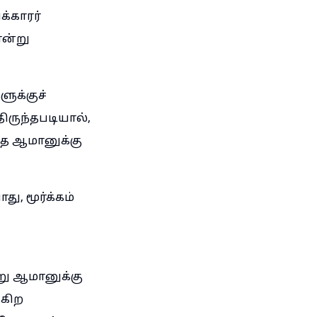
்காரர்
என்று
ுக்குச்
ருந்தபடியால்,
தை ஆமானுக்கு
 மூர்க்கம்
று ஆமானுக்கு
்கிற