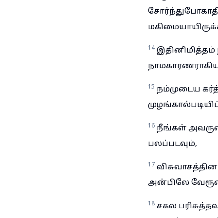
சோர்ந்துபோகாத
மகிமையாயிருக்
14
இதினிமித்தம் 
நாமகாரணராகிய
15
நம்முடைய கர்
முழங்கால்படியிட்
16
நீங்கள் அவர
பலப்படவும்,
17
விசுவாசத்தினா
அன்பிலே வேரூன
18
சகல பரிசுத்த