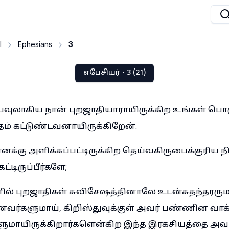
I
Ephesians
3
எபேசியர் - 3 (21)
 பவுலாகிய நான் புறஜாதியாராயிருக்கிற உங்கள் பொருட
ம் கட்டுண்டவனாயிருக்கிறேன்.
னக்கு அளிக்கப்பட்டிருக்கிற தெய்வகிருபைக்குரிய ந
டிருப்பீர்களே;
 புறஜாதிகள் சுவிசேஷத்தினாலே உடன்சுதந்தரரும
ானவர்களுமாய், கிறிஸ்துவுக்குள் அவர் பண்ணின வாக்க
ுமாயிருக்கிறார்களென்கிற இந்த இரகசியத்தை அவர