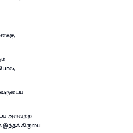
எனக்கு
ம்
துபோல,
 அவருடைய
ுடைய அளவற்ற
 இந்தக் கிருபை