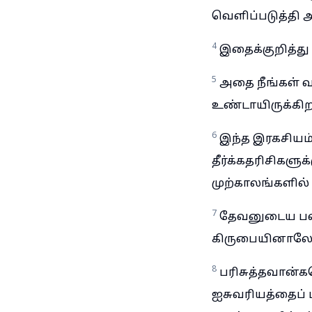
வெளிப்படுத்தி அ
4
இதைக்குறித்து 
5
அதை நீங்கள் வ
உண்டாயிருக்கி
6
இந்த இரகசியம
தீர்க்கதரிசிகள
முற்காலங்களில் 
7
தேவனுடைய பலத
கிருபையினாலே 
8
பரிசுத்தவான்
ஐசுவரியத்தைப் 