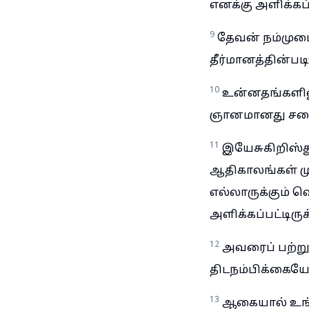
எனக்கு அளிக்கப்ப
9
தேவன் நம்முடை
தீர்மானத்தின்பட
10
உன்னதங்களில
ஞானமானது சபைய
11
இயேசுகிறிஸ்த
ஆதிகாலங்கள் ம
எல்லாருக்கும் வ
அளிக்கப்பட்டிருக
12
அவரைப் பற்றும
திடநம்பிக்கையோ
13
ஆகையால் உங்க