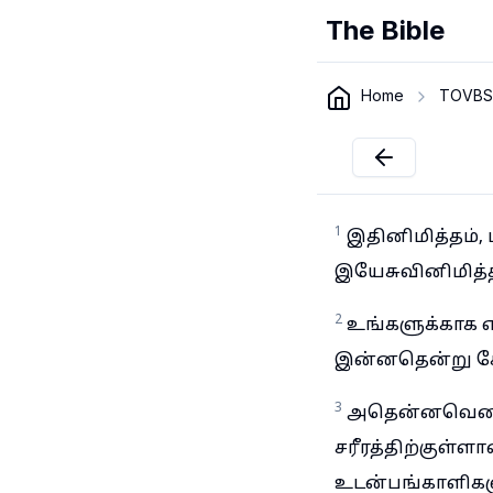
The Bible
Home
TOVBS
1
இதினிமித்தம்,
இயேசுவினிமித்த
2
உங்களுக்காக எ
இன்னதென்று கேட்
3
அதென்னவெனில்
சரீரத்திற்குள்ள
உடன்பங்காளிகள