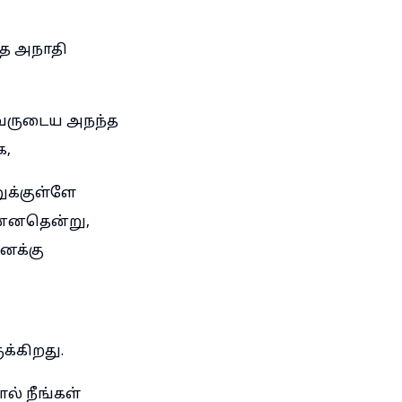
்த அநாதி
அவருடைய அநந்த
க,
ுக்குள்ளே
ன்னதென்று,
எனக்கு
க்கிறது.
் நீங்கள்