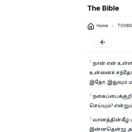
The Bible
Home
TOVBS
1
நான் என் உள்
உன்னைச் சந்தோ
இதோ, இதுவும் 
2
நகைப்பைக்குறி
செய்யும்? என்ற
3
வானத்தின்கீழ் 
இன்னதென்று அற