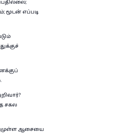
்பதில்லை;
; மூடன் எப்படி
டும்
ுக்குச்
னக்குப்
.
றிவார்?
்த சகல
மேலுமுள்ள ஆசையை