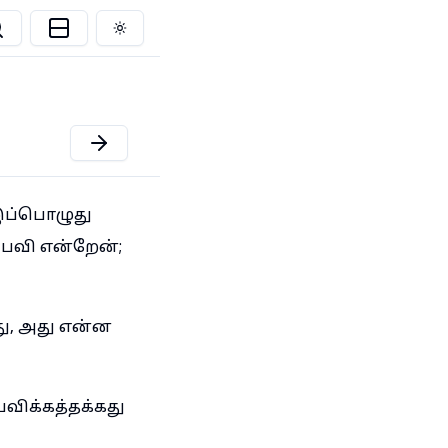
Toggle theme
இப்பொழுது
பவி என்றேன்;
து, அது என்ன
பவிக்கத்தக்கது