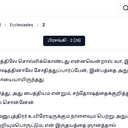
I
Ecclesiastes
2
பிரசங்கி - 2 (26)
ளத்திலே சொல்லிக்கொண்டது என்னவென்றால்: வா, 
ஷத்தினாலே சோதித்துப்பார்ப்பேன், இன்பத்தை அநு
மாயையாயிருந்தது.
த்து, அது பைத்தியம் என்றும், சந்தோஷத்தைக்குறித்
ும் சொன்னேன்.
மனுபுத்திரர் உயிரோடிருக்கும் நாளளவும் பெற்று அநு
ியும்பொருட்டும், என் இருதயத்தை ஞானத்தால்