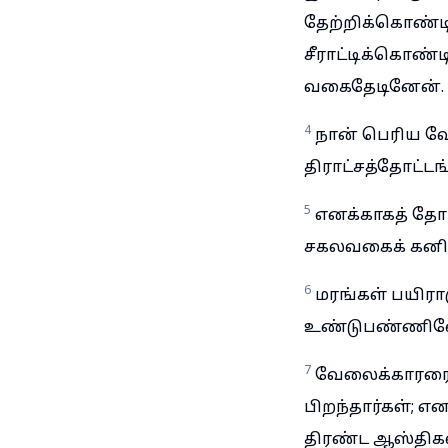
தேற்றிக்கொண்டி
சீராட்டிக்கொண்ட
வகைதேடினேன்.
4
நான் பெரிய வ
திராட்சத்தோட்ட
5
எனக்காகத் தோ
சகலவகைக் கனிவி
6
மரங்கள் பயிராக
உண்டுபண்ணின
7
வேலைக்காரரையு
பிறந்தார்கள்; எ
திரண்ட ஆஸ்திகள