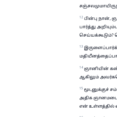
சஞ்சலமுமாயிருந்
12
பின்பு நான்,
பார்த்து அறியும
செய்யக்கூடும்?
13
இருளைப்பார்க
மதியீனத்தைப்பா
14
ஞானியின் கண்
ஆகிலும் அவர்கள
15
மூடனுக்குச் ச
அதிக ஞானமடைந்த
என் உள்ளத்தில