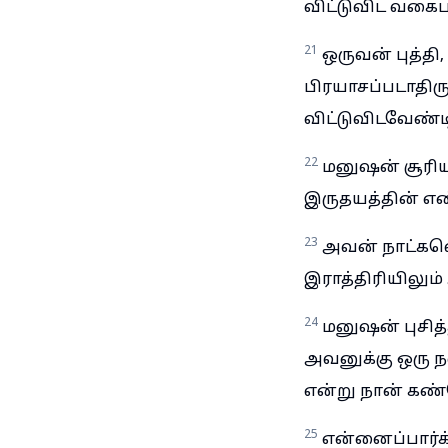
விட்டுவிட வகைபா
21
ஒருவன் புத்தி
பிரயாசப்படாதி
விட்டுவிடவேண்டி
22
மனுஷன் சூரிய
இருதயத்தின் எ
23
அவன் நாட்களெ
இராத்திரியிலும
24
மனுஷன் புசித்
அவனுக்கு ஒரு ந
என்று நான் கண்
25
என்னைப்பார்க்