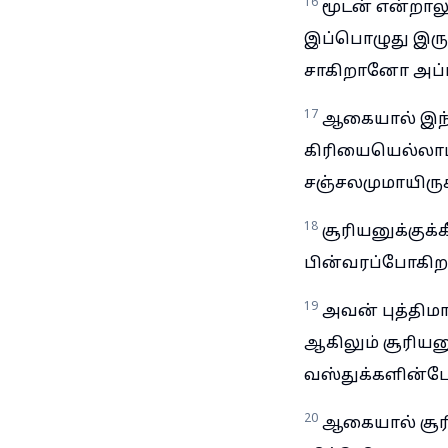
16
மூடன் என்றால
இப்பொழுது இருக்
சாகிறானோ அப்ப
17
ஆகையால் இந்த
கிரியையெல்லாம்
சஞ்சலமுமாயிருக
18
சூரியனுக்குக்
பின்வரப்போகிற
19
அவன் புத்தி
ஆகிலும் சூரியனு
வஸ்துக்களின்ப
20
ஆகையால் சூரி