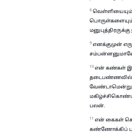
8
வெள்ளியையும்
பொருள்களையும் ச
மனுபுத்திரருக்
9
எனக்குமுன் எர
சம்பன்னனுமானே
10
என் கண்கள் இ
தடைபண்ணவில்லை
வேண்டாமென்று 
மகிழ்ச்சிகொண்ட
பலன்.
11
என் கைகள் செ
கண்ணோக்கிப் பா