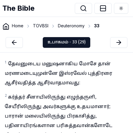
The Bible
Togg
Home
TOVBSI
Deuteronomy
33
உபாகமம் - 33 (29)
1
தேவனுடைய மனுஷனாகிய மோசே தான்
மரணமடையுமுன்னே இஸ்ரவேல் புத்திரரை
ஆசீர்வதித்த ஆசீர்வாதமாவது:
2
கர்த்தர் சீனாயிலிருந்து எழுந்தருளி,
சேயீரிலிருந்து அவர்களுக்கு உதயமானார்;
பாரான் மலையிலிருந்து பிரகாசித்து,
பதினாயிரங்களான பரிசுத்தவான்களோடே