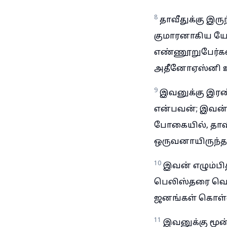
8
தாவீதுக்கு இ
குமாரனாகிய யோ
எண்ணூறுபேர்களி
அதீனோஏஸ்னி 
9
இவனுக்கு இர
என்பவன்; இவன் 
போகையில், தாவீ
ஒருவனாயிருந்த
10
இவன் எழும்பித
பெலிஸ்தரை வெட்
ஜனங்கள் கொள்ள
11
இவனுக்கு மூன