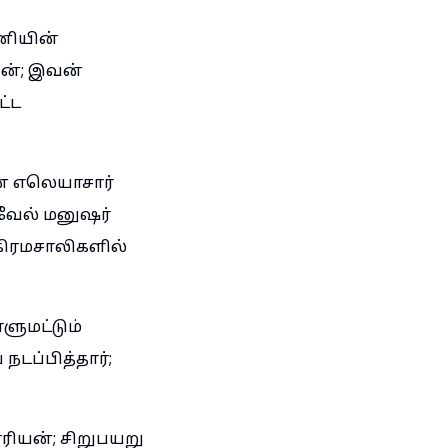
னியின்
ன்; இவன்
ட்ட
் எலெயாசார்
ரவேல் மனுஷர்
கிரமசாலிகளில்
ளுமட்டும்
டப்பித்தார்;
ரியன்; சிறுபயறு