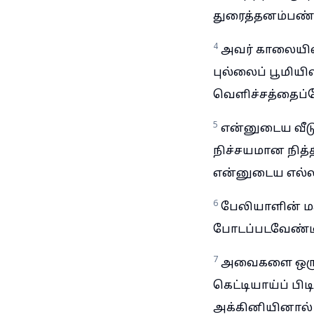
துரைத்தனம்பண்ண
4
அவர் காலையில்
புல்லைப் பூமிய
வெளிச்சத்தைப்ப
5
என்னுடைய வீடு
நிச்சயமான நித்
என்னுடைய எல்லா
6
பேலியாளின் மக
போடப்படவேண்டி
7
அவைகளை ஒருவன
கெட்டியாய்ப் ப
அக்கினியினால் மு