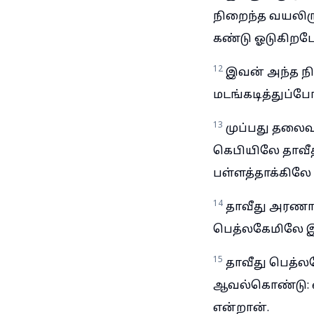
நிறைந்த வயலிரு
கண்டு ஓடுகிறப
12
இவன் அந்த நி
மடங்கடித்துப்போ
13
முப்பது தலைவர
கெபியிலே தாவீதி
பள்ளத்தாக்கில
14
தாவீது அரணா
பெத்லகேமிலே இர
15
தாவீது பெத்ல
ஆவல்கொண்டு: எ
என்றான்.