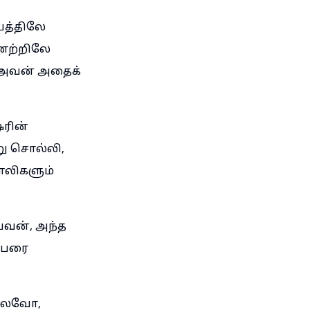
யத்திலே
ிணற்றிலே
் அவன் அதைக்
ரின்
று சொல்லி,
சாலிகளும்
வன், அந்த
 பேரை
ல்லவோ,