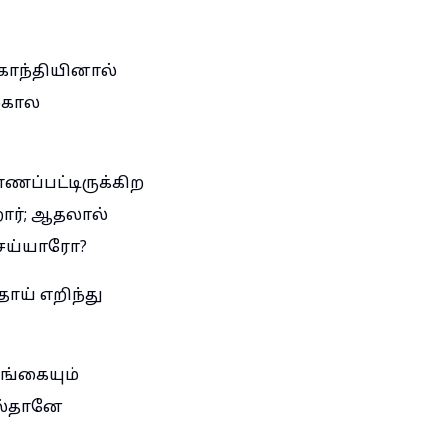
 காந்தியினால்
்கால
ணப்பட்டிருக்கிற
ார்; ஆதலால்
செய்யாரோ?
ாய் எறிந்து
ங்கையும்
ில்தானே