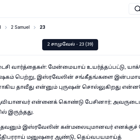
I
2 Samuel
23
2 சாமுவேல் - 23 (39)
சி வார்த்தைகள்: மேன்மையாய் உயர்த்தப்பட்டு, யா
கம் பெற்று, இஸ்ரவேலின் சங்கீதங்களை இன்பமாய்
ாகிய தாவீது என்னும் புருஷன் சொல்லுகிறது என்ன
ஆவியானவர் என்னைக் கொண்டு பேசினார்; அவருட
் இருந்தது.
ேவனும் இஸ்ரவேலின் கன்மலையுமானவர் எனக்குச்
நீதிபரராய் மனுஷரை ஆண்டு, தெய்வபயமாய்த்