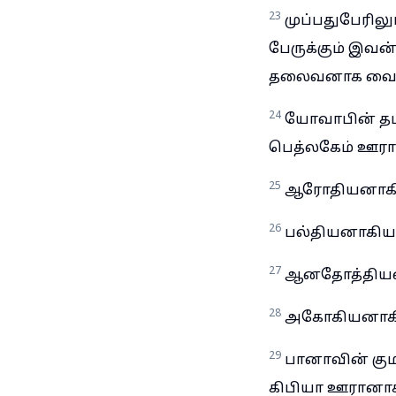
23
முப்பதுபேரில
பேருக்கும் இவ
தலைவனாக வைத்
24
யோவாபின் தம்
பெத்லகேம் ஊரா
25
ஆரோதியனாகிய
26
பல்தியனாகிய 
27
ஆனதோத்தியனா
28
அகோகியனாகிய
29
பானாவின் கும
கிபியா ஊரானாகி