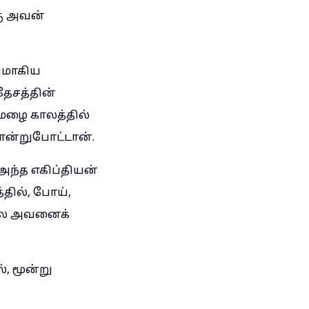
கு அவன்
ுமாகிய
ேசத்தின்
ழை காலத்தில்
ொன்றுபோட்டான்.
ந்த எகிப்தியன்
தில், போய்,
னாலே அவனைக்
 மூன்று