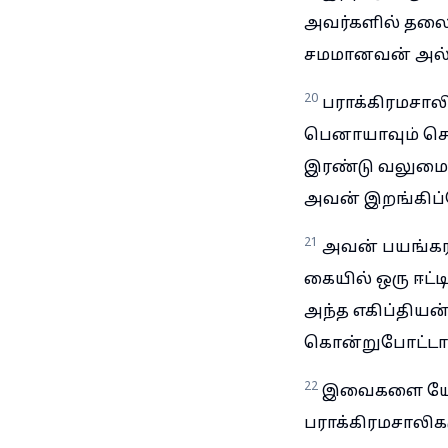
அவர்களில் தலை
சமமானவன் அல்
20
பராக்கிரமசா
பெனாயாவும் செ
இரண்டு வலுமைய
அவன் இறங்கிப்ப
21
அவன் பயங்கர 
கையில் ஒரு ஈட்ட
அந்த எகிப்தியன
கொன்றுபோட்டா
22
இவைகளை யோய்
பராக்கிரமசாலிக