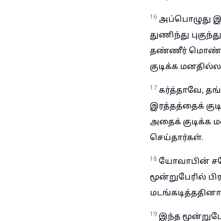
16
அப்பொழுது இந
துணிந்து புகுந
தண்ணீர் மொண்டு
குடிக்க மனதில்ல
17
கர்த்தாவே, 
இரத்தத்தைக் குட
அதைக் குடிக்க ம
செய்தார்கள்.
18
யோவாபின் சக
மூன்றுபேரில் ப
மடங்கடித்ததினா
19
இந்த மூன்று