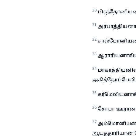
30
பிரத்தோனியன
31
அர்பாத்தியன
32
சால்போனியனா
33
ஆராரியனாகிய 
34
மாகாத்தியனி
அகித்தோப்பேலின
35
கர்மேலியனாகி
36
சோபா ஊரானாகி
37
அம்மோனியனாக
ஆயுததாரியான 