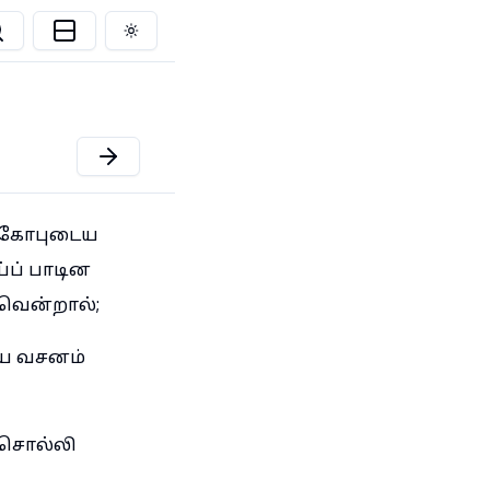
Toggle theme
க்கோபுடைய
ப் பாடின
வென்றால்;
ைய வசனம்
 சொல்லி