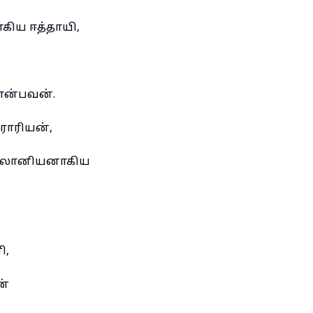
ிய ஈத்தாயி,
என்பவன்.
ராரியன்,
 கீலோனியனாகிய
ி,
ன்