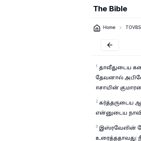
The Bible
Home
TOVBS
1
தாவீதுடைய கடை
தேவனால் அபிஷே
ஈசாயின் குமாரன
2
கர்த்தருடைய 
என்னுடைய நாவில
3
இஸ்ரவேலின் த
உரைத்ததாவது: 