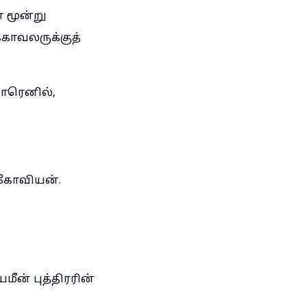
 மூன்று
காவலருக்குத்
யாரெனில்,
்கோவியன்.
ன் புத்திரரின்