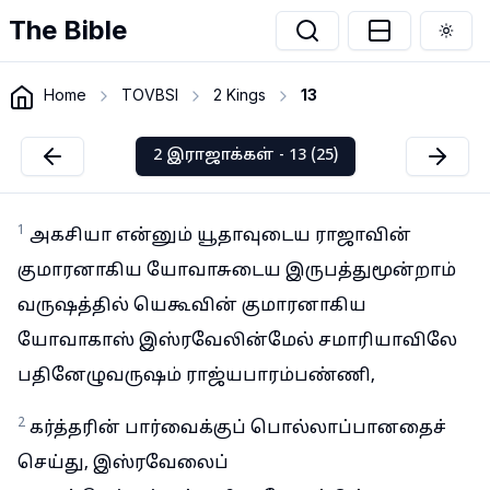
The Bible
Togg
Home
TOVBSI
2 Kings
13
2 இராஜாக்கள் - 13 (25)
1
அகசியா என்னும் யூதாவுடைய ராஜாவின்
குமாரனாகிய யோவாசுடைய இருபத்துமூன்றாம்
வருஷத்தில் யெகூவின் குமாரனாகிய
யோவாகாஸ் இஸ்ரவேலின்மேல் சமாரியாவிலே
பதினேழுவருஷம் ராஜ்யபாரம்பண்ணி,
2
கர்த்தரின் பார்வைக்குப் பொல்லாப்பானதைச்
செய்து, இஸ்ரவேலைப்