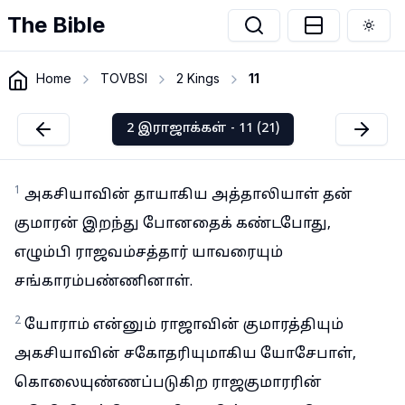
The Bible
Togg
Home
TOVBSI
2 Kings
11
2 இராஜாக்கள் - 11 (21)
1
அகசியாவின் தாயாகிய அத்தாலியாள் தன்
குமாரன் இறந்து போனதைக் கண்டபோது,
எழும்பி ராஜவம்சத்தார் யாவரையும்
சங்காரம்பண்ணினாள்.
2
யோராம் என்னும் ராஜாவின் குமாரத்தியும்
அகசியாவின் சகோதரியுமாகிய யோசேபாள்,
கொலையுண்ணப்படுகிற ராஜகுமாரரின்