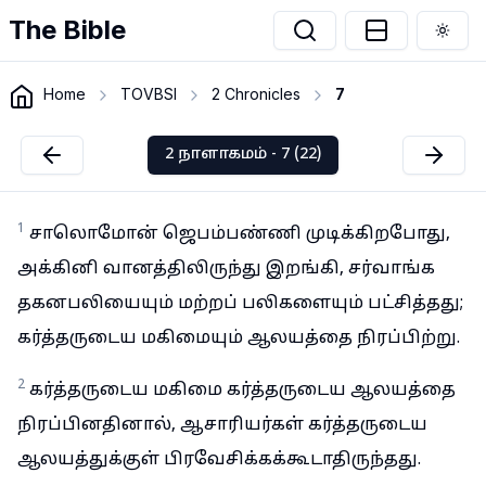
The Bible
Togg
Home
TOVBSI
2 Chronicles
7
2 நாளாகமம் - 7 (22)
1
சாலொமோன் ஜெபம்பண்ணி முடிக்கிறபோது,
அக்கினி வானத்திலிருந்து இறங்கி, சர்வாங்க
தகனபலியையும் மற்றப் பலிகளையும் பட்சித்தது;
கர்த்தருடைய மகிமையும் ஆலயத்தை நிரப்பிற்று.
2
கர்த்தருடைய மகிமை கர்த்தருடைய ஆலயத்தை
நிரப்பினதினால், ஆசாரியர்கள் கர்த்தருடைய
ஆலயத்துக்குள் பிரவேசிக்கக்கூடாதிருந்தது.