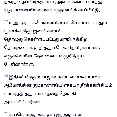
நகரத்தைப்பிடிக்கும்படி, அவர்களைப் பார்த்து:
யூதபாஷையிலே மகா சத்தமாய்க் கூப்பிட்டு,
19
மனுஷர் கைவேலையினால் செய்யப்பட்டதும்,
பூச்சக்கரத்து ஜனங்களால்
தொழுதுகொள்ளப்பட்டதுமாயிருக்கிற
தேவர்களைக் குறித்துப் பேசுகிறபிரகாரமாக
எருசலேமின் தேவனையும் குறித்துப்
பேசினார்கள்.
20
இதினிமித்தம் ராஜாவாகிய எசேக்கியாவும்
ஆமோத்சின் குமாரனாகிய ஏசாயா தீர்க்கதரிசியும்
பிரார்த்தித்து, வானத்தை நோக்கி
அபயமிட்டார்கள்.
21
அப்பொழுது கர்த்தர் ஒரு தூதனை