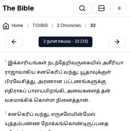
The Bible
Togg
Home
TOVBSI
2 Chronicles
32
2 நாளாகமம் - 32 (33)
1
இக்காரியங்கள் நடந்தேறிவருகையில் அசீரியா
ராஜாவாகிய சனகெரிப் வந்து, யூதாவுக்குள்
பிரவேசித்து, அரணான பட்டணங்களுக்கு
எதிராகப் பாளயமிறங்கி, அவைகளைத் தன்
வசமாக்கிக் கொள்ள நினைத்தான்.
2
சனகெரிப் வந்து, எருசலேமின்மேல்
யுத்தம்பண்ண நோக்கங்கொண்டிருப்பதை