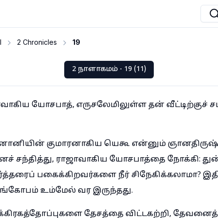
I
2 Chronicles
19
2 நாளாகமம் - 19 (11)
வாகிய யோசபாத், எருசலேமிலுள்ள தன் வீட்டிற்குச்
ானியின் குமாரனாகிய யெகூ என்னும் ஞானதிருஷ்ட
ைச் சந்தித்து, ராஜாவாகிய யோசபாத்தை நோக்கி: துன்ம
்த்தரைப் பகைக்கிறவர்களை நீர் சிநேகிக்கலாமா? இத
ுங்கோபம் உம்மேல் வர இருந்தது.
விக்கிரகத்தோப்புகளை தேசத்தை விட்டகற்றி, தேவனை