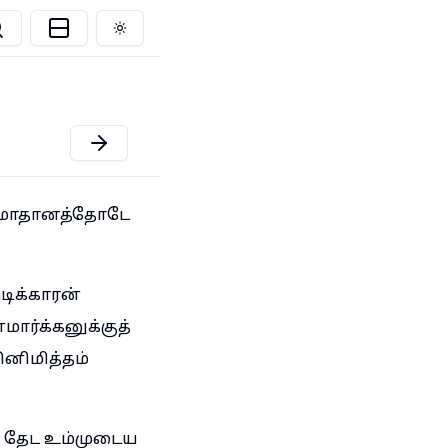
Toggle theme
 சமாதானத்தோடே
ிக்காரன்
ார்க்கனுக்குத்
ினிமித்தம்
த் தேட உம்முடைய