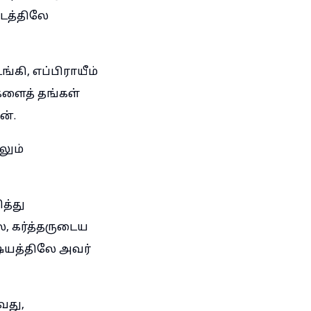
டத்திலே
கி, எப்பிராயீம்
களைத் தங்கள்
ன்.
லும்
த்து
, கர்த்தருடைய
ிஷயத்திலே அவர்
வது,