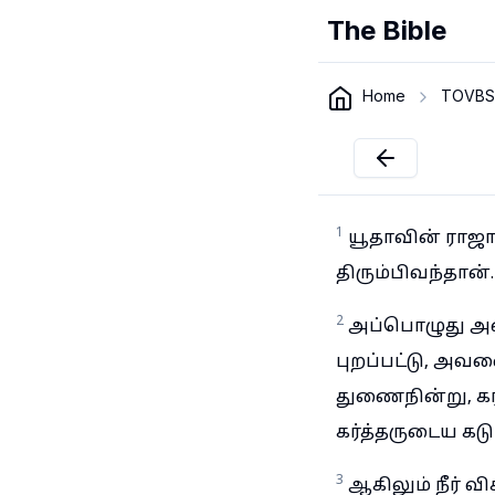
The Bible
Home
TOVBS
1
யூதாவின் ராஜா
திரும்பிவந்தான்.
2
அப்பொழுது அன
புறப்பட்டு, அவன
துணைநின்று, கர
கர்த்தருடைய கட
3
ஆகிலும் நீர் 