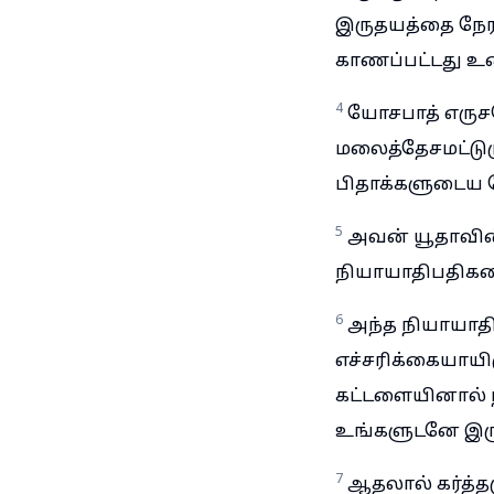
இருதயத்தை நேர
காணப்பட்டது உண
4
யோசபாத் எருசல
மலைத்தேசமட்டும
பிதாக்களுடைய த
5
அவன் யூதாவி
நியாயாதிபதிகள
6
அந்த நியாயாதி
எச்சரிக்கையாயி
கட்டளையினால் ந
உங்களுடனே இருக
7
ஆதலால் கர்த்தர