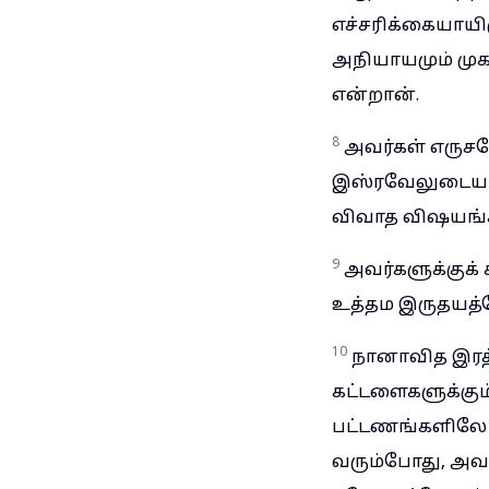
எச்சரிக்கையாயிர
அநியாயமும் முக
என்றான்.
8
அவர்கள் எருசல
இஸ்ரவேலுடைய வம
விவாத விஷயங்கள
9
அவர்களுக்குக் 
உத்தம இருதயத்
10
நானாவித இரத்த
கட்டளைகளுக்கும்
பட்டணங்களிலே க
வரும்போது, அவர்