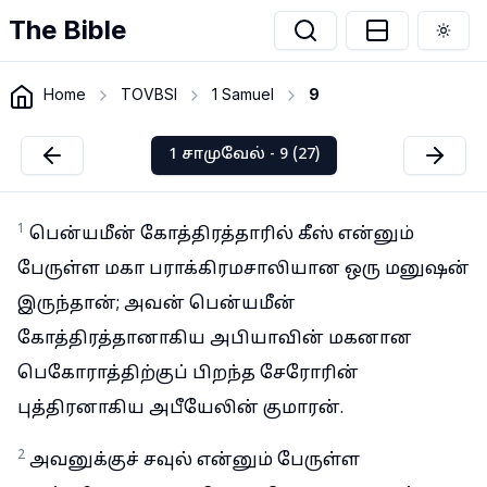
The Bible
Togg
Home
TOVBSI
1 Samuel
9
1 சாமுவேல் - 9 (27)
1
பென்யமீன் கோத்திரத்தாரில் கீஸ் என்னும்
பேருள்ள மகா பராக்கிரமசாலியான ஒரு மனுஷன்
இருந்தான்; அவன் பென்யமீன்
கோத்திரத்தானாகிய அபியாவின் மகனான
பெகோராத்திற்குப் பிறந்த சேரோரின்
புத்திரனாகிய அபீயேலின் குமாரன்.
2
அவனுக்குச் சவுல் என்னும் பேருள்ள