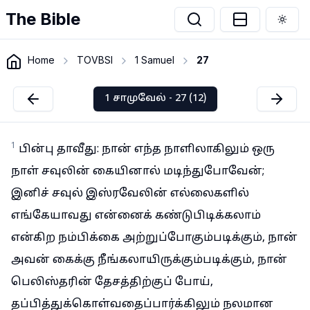
The Bible
Togg
Home
TOVBSI
1 Samuel
27
1 சாமுவேல் - 27 (12)
1
பின்பு தாவீது: நான் எந்த நாளிலாகிலும் ஒரு
நாள் சவுலின் கையினால் மடிந்துபோவேன்;
இனிச் சவுல் இஸ்ரவேலின் எல்லைகளில்
எங்கேயாவது என்னைக் கண்டுபிடிக்கலாம்
என்கிற நம்பிக்கை அற்றுப்போகும்படிக்கும், நான்
அவன் கைக்கு நீங்கலாயிருக்கும்படிக்கும், நான்
பெலிஸ்தரின் தேசத்திற்குப் போய்,
தப்பித்துக்கொள்வதைப்பார்க்கிலும் நலமான