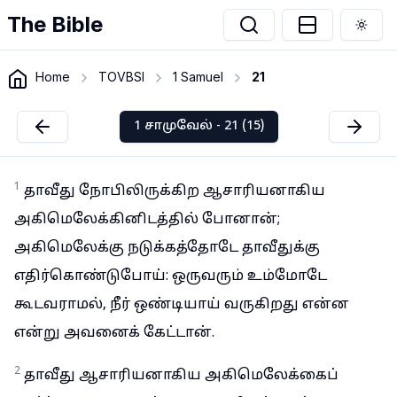
The Bible
Togg
Home
TOVBSI
1 Samuel
21
1 சாமுவேல் - 21 (15)
1
தாவீது நோபிலிருக்கிற ஆசாரியனாகிய
அகிமெலேக்கினிடத்தில் போனான்;
அகிமெலேக்கு நடுக்கத்தோடே தாவீதுக்கு
எதிர்கொண்டுபோய்: ஒருவரும் உம்மோடே
கூடவராமல், நீர் ஒண்டியாய் வருகிறது என்ன
என்று அவனைக் கேட்டான்.
2
தாவீது ஆசாரியனாகிய அகிமெலேக்கைப்