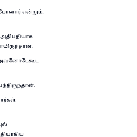
்போனார் என்றும்,
ு அதிபதியாக
ாயிருந்தான்.
தர் அவனோடேகூட
ந்திருந்தான்.
ர்கள்;
ுல்
்தியாகிய