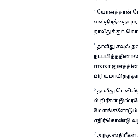
4
யோனத்தான் போர
வஸ்திரத்தையும்,
தாவீதுக்குக் கொ
5
தாவீது சவுல் த
நடப்பித்ததினால
எல்லா ஜனத்தின்
பிரியமாயிருந்தா
6
தாவீது பெலிஸ்
ஸ்திரீகள் இஸ்ரவ
மேளங்களோடும் 
எதிர்கொண்டு வந்
7
அந்த ஸ்திரீகள