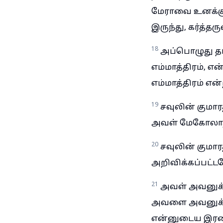
மேராவை உனக்கு 
இருந்து, கர்த்த
18
அப்பொழுது தாவ
எம்மாத்திரம், எ
எம்மாத்திரம் என்
19
சவுலின் குமார
அவள் மேகோலாத்
20
சவுலின் குமார
அறிவிக்கப்பட்ட
21
அவள் அவனுக்க
அவளை அவனுக்குக
என்னுடைய இரண்