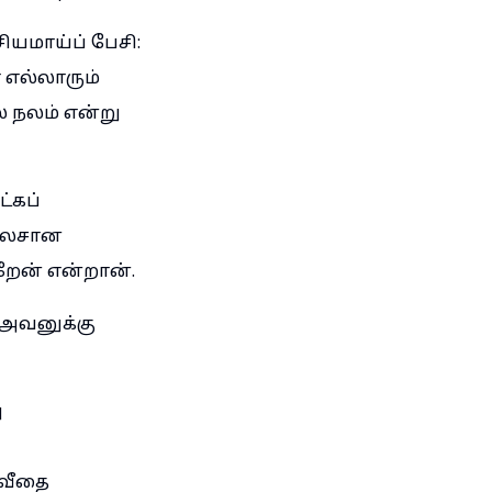
ியமாய்ப் பேசி:
 எல்லாரும்
் நலம் என்று
்கப்
 லேசான
றேன் என்றான்.
 அவனுக்கு
ு
ாவீதை