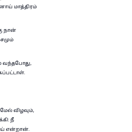
ாய் மாத்திரம்
ு நான்
சமும்
ம் வந்தபோது,
பட்டாள்.
ேல் விழவும்,
ி: நீ
் என்றான்.