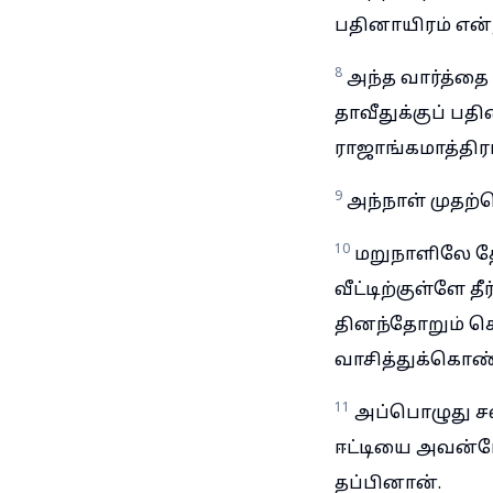
பதினாயிரம் என்
8
அந்த வார்த்தை 
தாவீதுக்குப் பத
ராஜாங்கமாத்திர
9
அந்நாள் முதற்க
10
மறுநாளிலே தே
வீட்டிற்குள்ளே 
தினந்தோறும் ச
வாசித்துக்கொண்ட
11
அப்பொழுது சவ
ஈட்டியை அவன்மே
தப்பினான்.