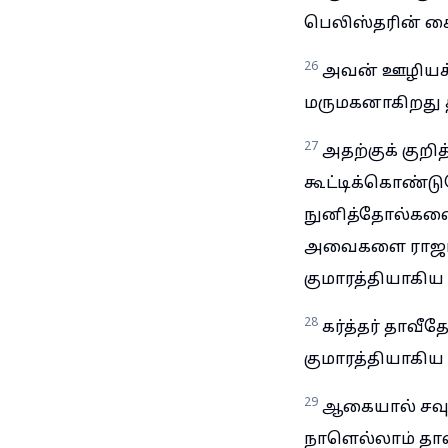
பெலிஸ்தரின் க
26
அவன் ஊழியக்க
மருமகனாகிறது தா
27
அதற்குக் குறி
கூட்டிக்கொண்டு
நுனித்தோல்களைக
அவைகளை ராஜாவு
குமாரத்தியாகி
28
கர்த்தர் தாவீ
குமாரத்தியாகிய
29
ஆகையால் சவுல்
நாளெல்லாம் தாவீ