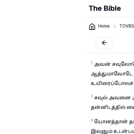
The Bible
Home
TOVBS
1
அவன் சவுலோடே
ஆத்துமாவோடே ஒ
உயிரைப்போலச் ச
2
சவுல் அவனை அவன
தன்னிடத்தில் வ
3
யோனத்தான் தா
இவனும் உடன்பட