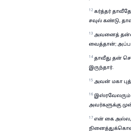
12
கர்த்தர் தாவீ
சவுல் கண்டு, தாவ
13
அவனைத் தன்னை
வைத்தான்; அப்பட
14
தாவீது தன் ச
இருந்தார்.
15
அவன் மகா புத்
16
இஸ்ரவேலரும் 
அவர்களுக்கு மு
17
என் கை அல்ல,
நினைத்துக்கொண்