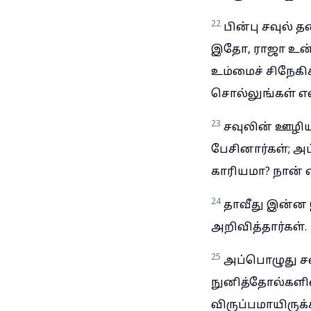
22
பின்பு சவுல் 
இதோ, ராஜா உன்ம
உம்மைச் சிநேகிக
சொல்லுங்கள் என்
23
சவுலின் ஊழிய
பேசினார்கள்; அ
காரியமா? நான் 
24
தாவீது இன்ன 
அறிவித்தார்கள்.
25
அப்பொழுது சவு
நுனித்தோல்களின
விருப்பமாயிருக்