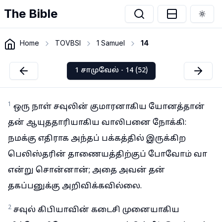
The Bible
Togg
Home
TOVBSI
1 Samuel
14
1 சாமுவேல் - 14 (52)
1
ஒரு நாள் சவுலின் குமாரனாகிய யோனத்தான்
தன் ஆயுததாரியாகிய வாலிபனை நோக்கி:
நமக்கு எதிராக அந்தப் பக்கத்தில் இருக்கிற
பெலிஸ்தரின் தாணையத்திற்குப் போவோம் வா
என்று சொன்னான்; அதை அவன் தன்
தகப்பனுக்கு அறிவிக்கவில்லை.
2
சவுல் கிபியாவின் கடைசி முனையாகிய