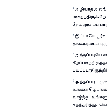
4
அழியாத அலங்க
மறைந்திருக்கி
தேவனுடைய பார
5
இப்படியே பூர்வ
தங்களுடைய புருஷ
6
அந்தப்படியே 
கீழ்ப்படிந்திருந
பயப்படாதிருந்தீ
7
அந்தப்படி பு
உங்கள் ஜெபங்கள
வாழ்ந்து, உங்க
சுதந்தரித்துக்