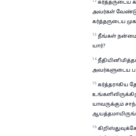
12
கர்த்தருடைய 
அவர்கள் வேண்டு
கர்த்தருடைய மு
13
நீங்கள் நன்ம
யார்?
14
நீதியினிமித்த
அவர்களுடைய பயம
15
கர்த்தராகிய 
உங்களிலிருக்கிற
யாவருக்கும் சா
ஆயத்தமாயிருங்
16
கிறிஸ்துவுக்