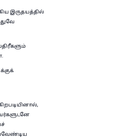
ிய இருதயத்தில்
அதுவே
்திரீகளும்
்.
்குக்
ிறபடியினால்,
அவர்களுடனே
ச்
்யவேண்டிய