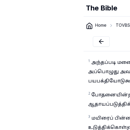
The Bible
Home
TOVBS
1
அந்தப்படி மனைவ
அப்பொழுது அவர்
பயபக்தியோடுகூட
2
போதனையின்ற
ஆதாயப்படுத்திக
3
மயிரைப் பின்
உடுத்திக்கொள்ள