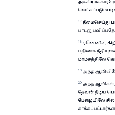
அக்கிரமக்காரரெ
வெட்கப்படும்படி
17
தீமைசெய்து ப
பாடனுபவிப்பதே 
18
ஏனெனில், கிறி
பதிலாக நீதியுள்
மாம்சத்திலே கொ
19
அந்த ஆவியிலே
20
அந்த ஆவிகள்
தேவன் நீடிய ப
பேழையிலே சிலரா
காக்கப்பட்டார்கள்