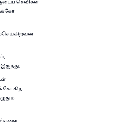
வருடைய செவிகள்
ுக்கோ
மைசெய்கிறவன்
்;
இருந்து;
ள்;
் கேட்கிற
ழுதும்
 உங்களை