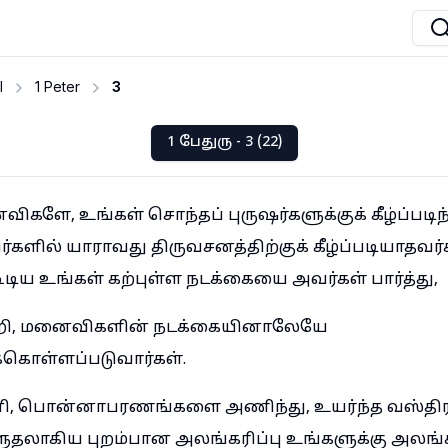
I
1 Peter
3
1 பேதுரு - 3 (22)
ிகளே, உங்கள் சொந்தப் புருஷர்களுக்குக் கீழ்ப்படிந்
களில் யாராவது திருவசனத்திற்குக் கீழ்ப்படியாதவர்
ிய உங்கள் கற்புள்ள நடக்கையை அவர்கள் பார்த்து,
ி, மனைவிகளின் நடக்கையினாலேயே
்கொள்ளப்படுவார்கள்.
னி, பொன்னாபரணங்களை அணிந்து, உயர்ந்த வஸ்த
ுதலாகிய புறம்பான அலங்கரிப்பு உங்களுக்கு அலங்