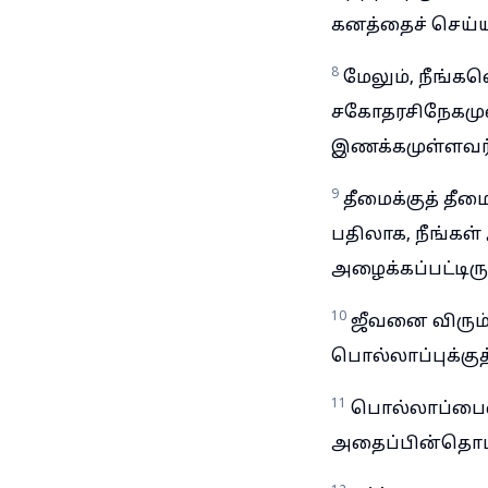
கனத்தைச் செய்ய
8
மேலும், நீங்கள
சகோதரசிநேகமுள்
இணக்கமுள்ளவர்
9
தீமைக்குத் தீம
பதிலாக, நீங்கள்
அழைக்கப்பட்டிரு
10
ஜீவனை விரும்
பொல்லாப்புக்குத
11
பொல்லாப்பைவி
அதைப்பின்தொட