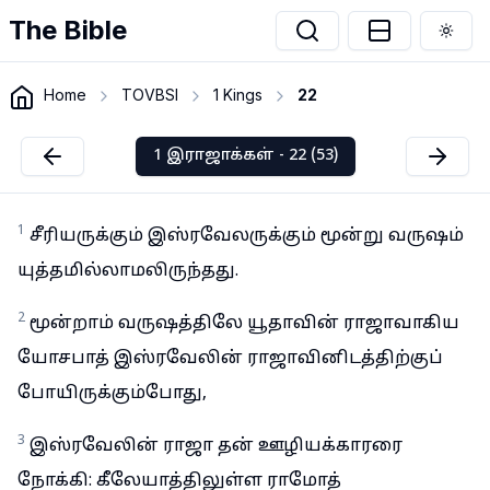
The Bible
Togg
Home
TOVBSI
1 Kings
22
1 இராஜாக்கள் - 22 (53)
1
சீரியருக்கும் இஸ்ரவேலருக்கும் மூன்று வருஷம்
யுத்தமில்லாமலிருந்தது.
2
மூன்றாம் வருஷத்திலே யூதாவின் ராஜாவாகிய
யோசபாத் இஸ்ரவேலின் ராஜாவினிடத்திற்குப்
போயிருக்கும்போது,
3
இஸ்ரவேலின் ராஜா தன் ஊழியக்காரரை
நோக்கி: கீலேயாத்திலுள்ள ராமோத்