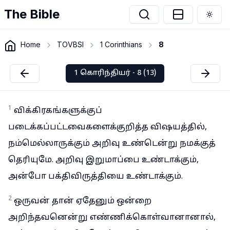
The Bible
Togg
Home
TOVBSI
1 Corinthians
8
1 கொரிந்தியர் - 8 (13)
1
விக்கிரகங்களுக்குப்
படைக்கப்பட்டவைகளைக்குறித்த விஷயத்தில்,
நம்மெல்லாருக்கும் அறிவு உண்டென்று நமக்குத்
தெரியுமே. அறிவு இறுமாப்பை உண்டாக்கும்,
அன்போ பக்திவிருத்தியை உண்டாக்கும்.
2
ஒருவன் தான் ஏதேனும் ஒன்றை
அறிந்தவனென்று எண்ணிக்கொள்வானானால்,