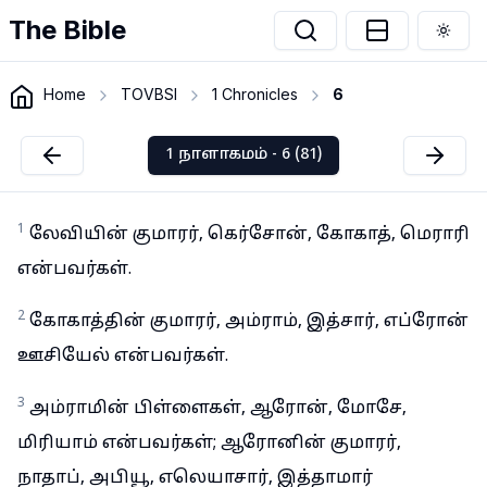
The Bible
Togg
Home
TOVBSI
1 Chronicles
6
1 நாளாகமம் - 6 (81)
1
லேவியின் குமாரர், கெர்சோன், கோகாத், மெராரி
என்பவர்கள்.
2
கோகாத்தின் குமாரர், அம்ராம், இத்சார், எப்ரோன்
ஊசியேல் என்பவர்கள்.
3
அம்ராமின் பிள்ளைகள், ஆரோன், மோசே,
மிரியாம் என்பவர்கள்; ஆரோனின் குமாரர்,
நாதாப், அபியூ, எலெயாசார், இத்தாமார்