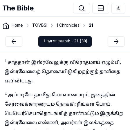
The Bible
Togg
Home
TOVBSI
1 Chronicles
21
1 நாளாகமம் - 21 (30)
1
சாத்தான் இஸ்ரவேலுக்கு விரோதமாய் எழும்பி,
இஸ்ரவேலைத் தொகையிடுகிறதற்குத் தாவீதை
ஏவிவிட்டது.
2
அப்படியே தாவீது யோவாபையும், ஜனத்தின்
சேர்வைக்காரரையும் நோக்கி: நீங்கள் போய்,
பெயெர்செபாதொடங்கித் தாண்மட்டும் இருக்கிற
இஸ்ரவேலை எண்ணி, அவர்கள் இலக்கத்தை