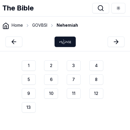
The Bible
Togg
Home
GOVBSI
Nehemiah
નહેમ્યા
1
2
3
4
5
6
7
8
9
10
11
12
13