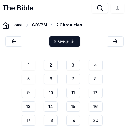
The Bible
Togg
Home
GOVBSI
2 Chronicles
૨ કાળવ્રત્તાંત
1
2
3
4
5
6
7
8
9
10
11
12
13
14
15
16
17
18
19
20